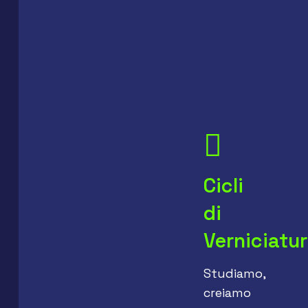
Cicli
di
Verniciatu
Studiamo,
creiamo