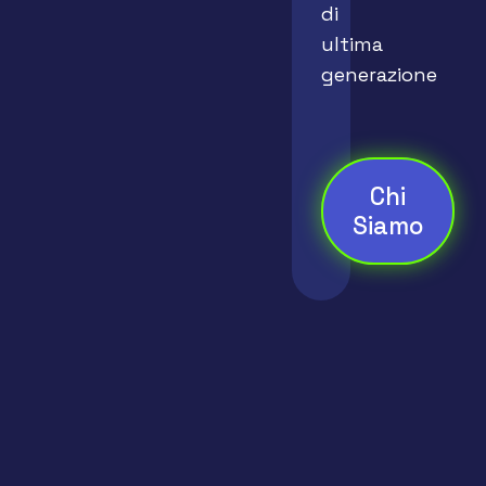
di
ultima
generazione
Chi
Siamo